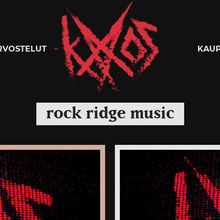
Kaaoszine
RVOSTELUT
KAU
rock ridge music