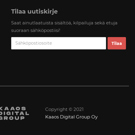
Tilaa uutiskirje
Saat ainutlaatuista sisältöä, kilpailuja sekä etuja
suoraan sähköpostiisi!
Copyright © 2021
Kaaos Digital Group Oy