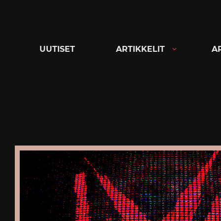
Siirry
suoraan
sisältöön
UUTISET
ARTIKKELIT
A