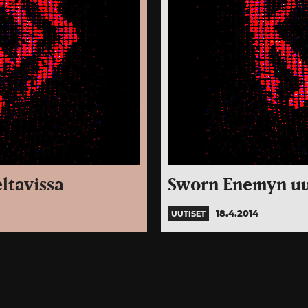
ltavissa
Sworn Enemyn uu
18.4.2014
UUTISET