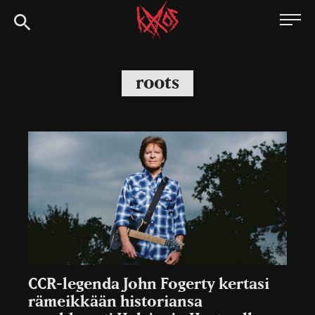
Siirry
Kaaoszine
suoraan
sisältöön
roots
CCR-legenda John Fogerty kertasi
rämeikkään historiansa