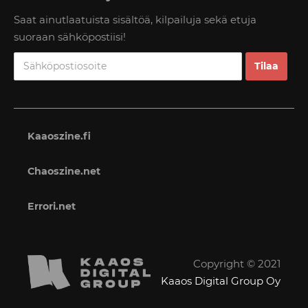
Saat ainutlaatuista sisältöä, kilpailuja sekä etuja
suoraan sähköpostiisi!
Kaaoszine.fi
Chaoszine.net
Errori.net
Copyright © 2021
Kaaos Digital Group Oy