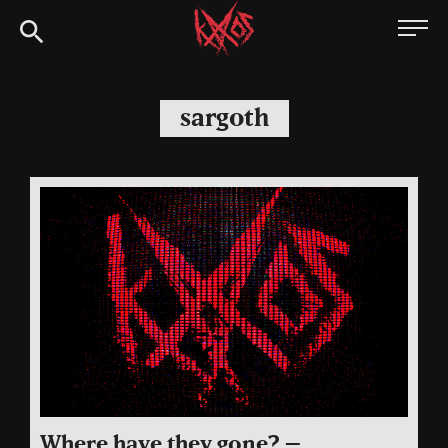
Siirry
Kaaoszine
suoraan
sisältöön
sargoth
Where have they gone? –