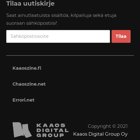
Tilaa uutiskirje
Saat ainutlaatuista sisältöä, kilpailuja sekä etuja
suoraan sähköpostiisi!
Kaaoszine.fi
Chaoszine.net
Errori.net
Copyright © 2021
Kaaos Digital Group Oy