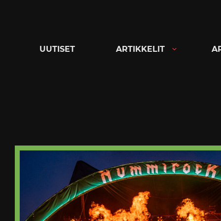
Siirry
suoraan
sisältöön
UUTISET
ARTIKKELIT
A