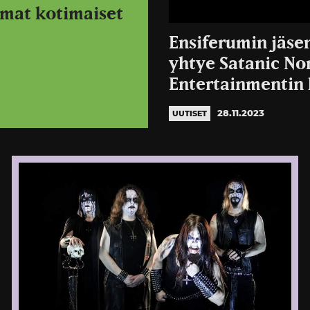
mat kotimaiset
Ensiferumin jäse
yhtye Satanic N
Entertainmentin
28.11.2023
UUTISET