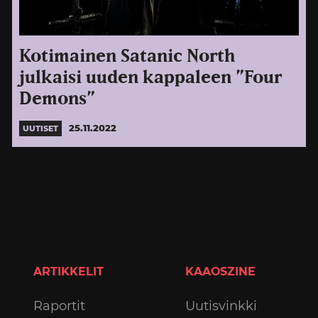
Kotimainen Satanic North
julkaisi uuden kappaleen ”Four
Demons”
25.11.2022
UUTISET
ARTIKKELIT
KAAOSZINE
Raportit
Uutisvinkki