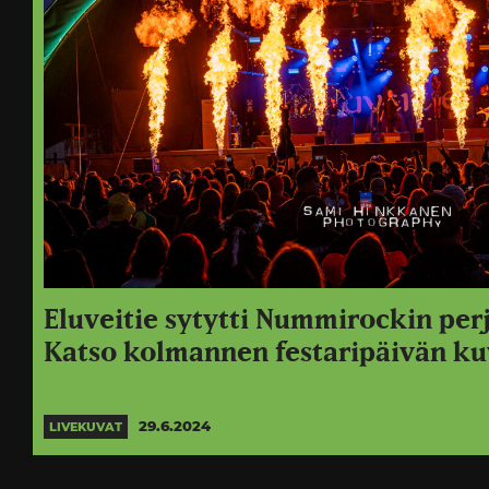
Eluveitie sytytti Nummirockin perj
Katso kolmannen festaripäivän ku
29.6.2024
LIVEKUVAT