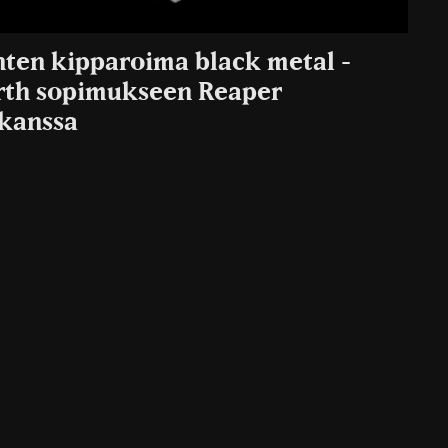
nten kipparoima black metal -
orth sopimukseen Reaper
 kanssa