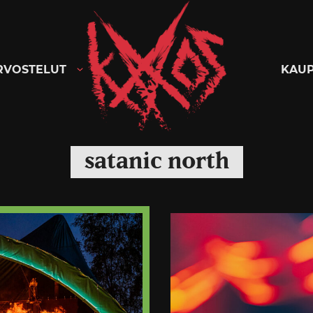
Kaaoszine
RVOSTELUT
KAU
satanic north