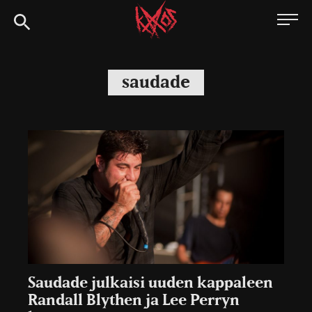
Siirry
Kaaoszine
suoraan
sisältöön
saudade
Saudade julkaisi uuden kappaleen
Randall Blythen ja Lee Perryn