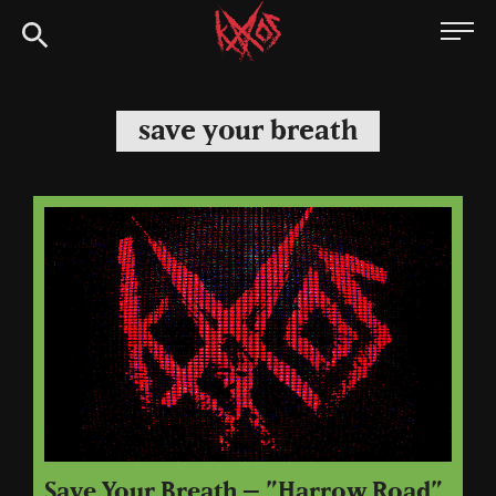
Siirry
Kaaoszine
suoraan
sisältöön
save your breath
Save Your Breath – ”Harrow Road”