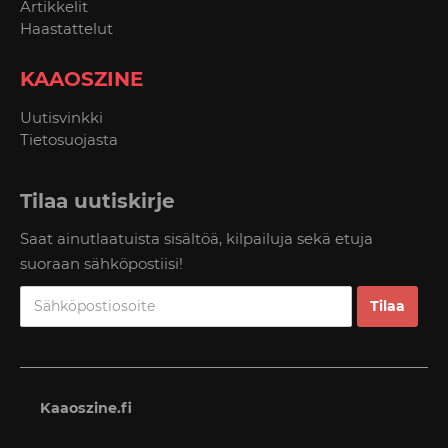
Artikkelit
Haastattelut
KAAOSZINE
Uutisvinkki
Tietosuojasta
Tilaa uutiskirje
Saat ainutlaatuista sisältöä, kilpailuja sekä etuja
suoraan sähköpostiisi!
Kaaoszine.fi