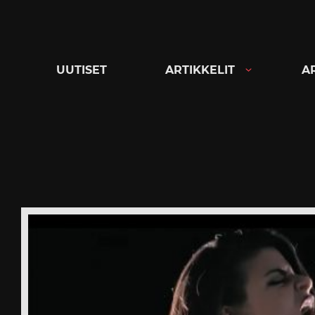
Siirry
suoraan
sisältöön
UUTISET
ARTIKKELIT
A