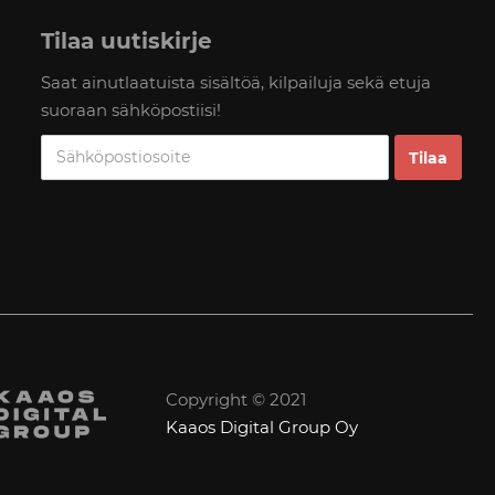
Tilaa uutiskirje
Saat ainutlaatuista sisältöä, kilpailuja sekä etuja
suoraan sähköpostiisi!
Copyright © 2021
Kaaos Digital Group Oy