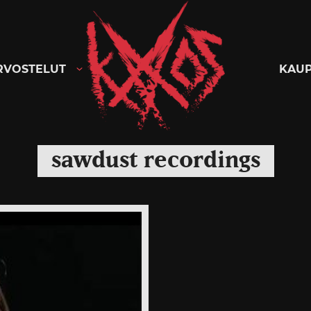
Kaaoszine
RVOSTELUT
KAU
sawdust recordings