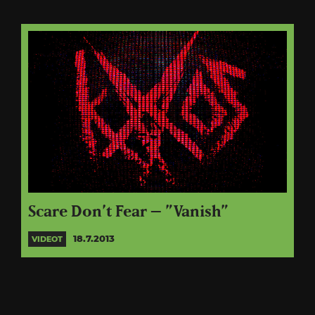
Scare Don’t Fear – ”Vanish”
18.7.2013
VIDEOT