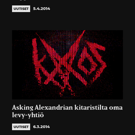
5.4.2014
UUTISET
Asking Alexandrian kitaristilta oma
levy-yhtiö
6.3.2014
UUTISET