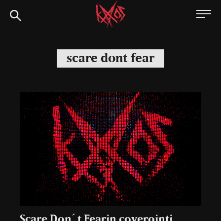
Siirry
Kaaoszine
suoraan
sisältöön
scare dont fear
Scare Don´t Fearin coverointi