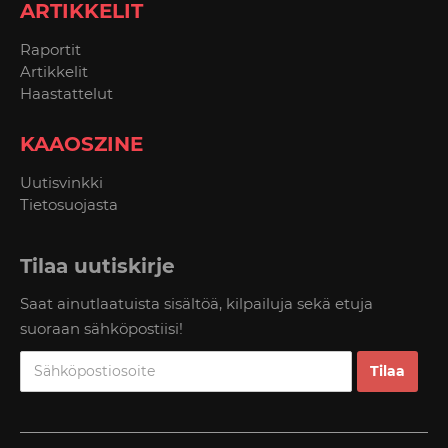
ARTIKKELIT
Raportit
Artikkelit
Haastattelut
KAAOSZINE
Uutisvinkki
Tietosuojasta
Tilaa uutiskirje
Saat ainutlaatuista sisältöä, kilpailuja sekä etuja
suoraan sähköpostiisi!