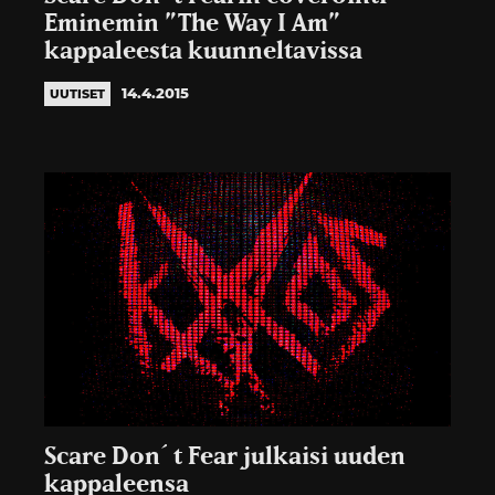
Eminemin ”The Way I Am”
kappaleesta kuunneltavissa
14.4.2015
UUTISET
Scare Don´t Fear julkaisi uuden
kappaleensa