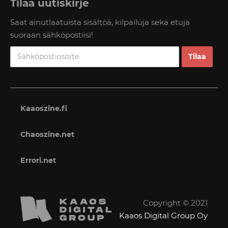
Tilaa uutiskirje
Saat ainutlaatuista sisältöä, kilpailuja sekä etuja
suoraan sähköpostiisi!
Kaaoszine.fi
Chaoszine.net
Errori.net
Copyright © 2021
Kaaos Digital Group Oy