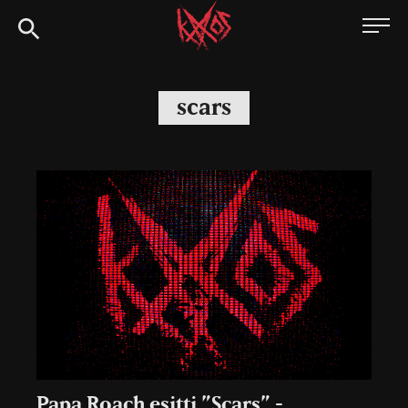
Siirry
Kaaoszine
suoraan
sisältöön
scars
Papa Roach esitti ”Scars” -