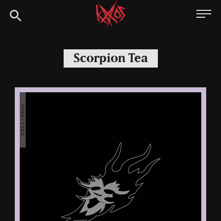
Siirry
Kaaoszine
suoraan
sisältöön
Scorpion Tea