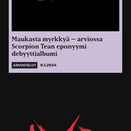
Maukasta myrkkyä – arviossa
Scorpion Tean eponyymi
debyyttialbumi
9.1.2024
ARVOSTELUT