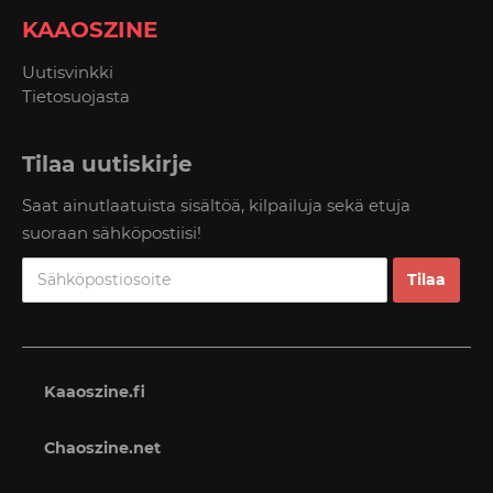
KAAOSZINE
Uutisvinkki
Tietosuojasta
Tilaa uutiskirje
Saat ainutlaatuista sisältöä, kilpailuja sekä etuja
suoraan sähköpostiisi!
Kaaoszine.fi
Chaoszine.net