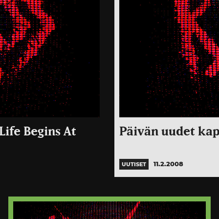
Life Begins At
Päivän uudet kapp
11.2.2008
UUTISET