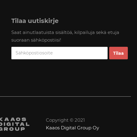
Tilaa uutiskirje
Saat ainutlaatuista sisältöä, kilpailuja sekä etuja
suoraan sähköpostiisi!
Copyright © 2021
Kaaos Digital Group Oy