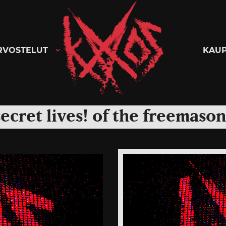
Kaaoszine
RVOSTELUT
KAU
secret lives! of the freemason