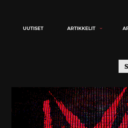
Siirry
suoraan
sisältöön
UUTISET
ARTIKKELIT
A