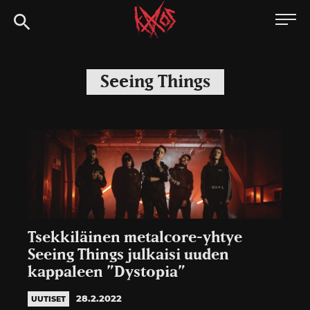
Siirry
Kaaoszine
suoraan
sisältöön
Seeing Things
Tsekkiläinen metalcore-yhtye
Seeing Things julkaisi uuden
kappaleen ”Dystopia”
28.2.2022
UUTISET