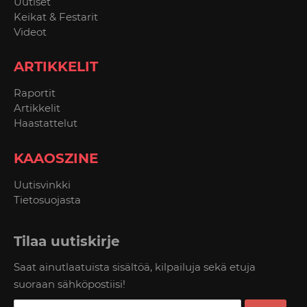
Uutiset
Keikat & Festarit
Videot
ARTIKKELIT
Raportit
Artikkelit
Haastattelut
KAAOSZINE
Uutisvinkki
Tietosuojasta
Tilaa uutiskirje
Saat ainutlaatuista sisältöä, kilpailuja sekä etuja
suoraan sähköpostiisi!