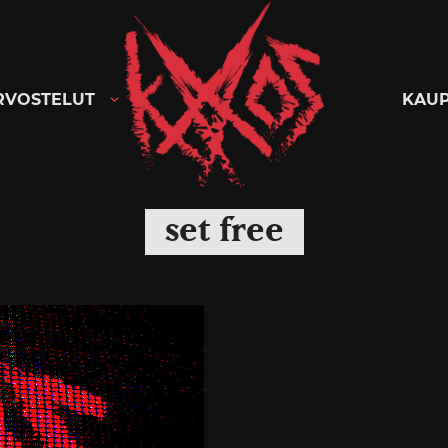
Kaaoszine
RVOSTELUT
KAU
set free