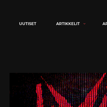
Siirry
suoraan
sisältöön
UUTISET
ARTIKKELIT
A