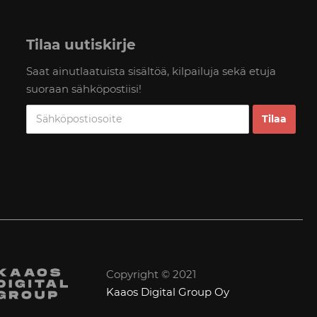
Tilaa uutiskirje
Saat ainutlaatuista sisältöä, kilpailuja sekä etuja
suoraan sähköpostiisi!
Copyright © 2021
Kaaos Digital Group Oy