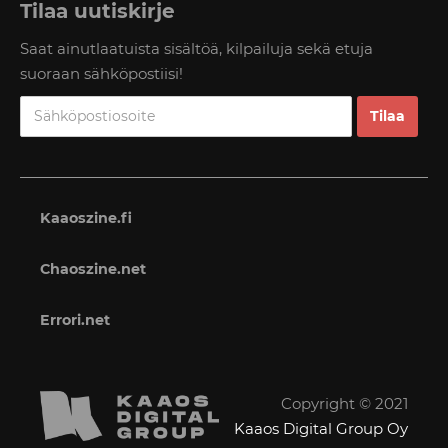
Tilaa uutiskirje
Saat ainutlaatuista sisältöä, kilpailuja sekä etuja
suoraan sähköpostiisi!
Kaaoszine.fi
Chaoszine.net
Errori.net
Copyright © 2021
Kaaos Digital Group Oy