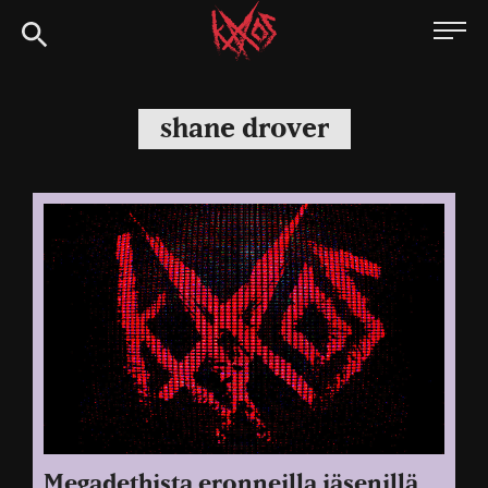
Siirry
Kaaoszine
suoraan
sisältöön
shane drover
Megadethista eronneilla jäsenillä