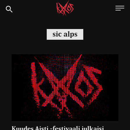
Siirry
Kaaoszine
suoraan
sisältöön
sic alps
Kuudes Aisti -festivaali julkaisi