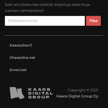
Saat ainutlaatuista sisältöä, kilpailuja sekä etuja
suoraan sähköpostiisi!
Kaaoszine.fi
Chaoszine.net
Errori.net
Copyright © 2021
Kaaos Digital Group Oy