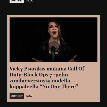
15.5.
UUTISET
Vicky Psarakis mukana Call Of
Duty: Black Ops 7 -pelin
zombieversiossa uudella
kappaleella “No One There”
5.5.
UUTISET