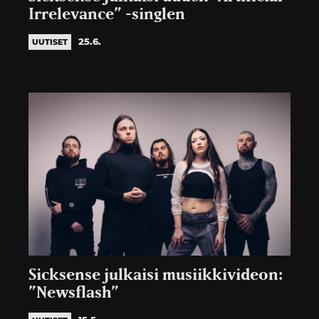
Irrelevance” -singlen
25.6.
UUTISET
Sicksense julkaisi musiikkivideon:
”Newsflash”