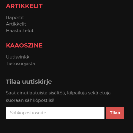
ARTIKKELIT
Raportit
Artikkelit
Haastattelut
KAAOSZINE
Uutisvinkki
Tietosuojasta
Tilaa uutiskirje
Saat ainutlaatuista sisältöä, kilpailuja sekä etuja
suoraan sähköpostiisi!