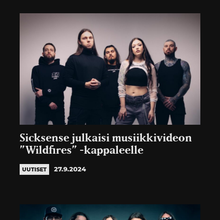
Sicksense julkaisi musiikkivideon
”Wildfires” -kappaleelle
27.9.2024
UUTISET