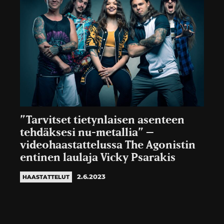
”Tarvitset tietynlaisen asenteen
tehdäksesi nu-metallia” –
videohaastattelussa The Agonistin
entinen laulaja Vicky Psarakis
2.6.2023
HAASTATTELUT