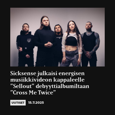
Sicksense julkaisi energisen
musiikkivideon kappaleelle
”Sellout” debyyttialbumiltaan
”Cross Me Twice”
15.7.2025
UUTISET