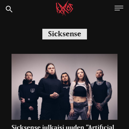
Siirry
Kaaoszine
suoraan
sisältöön
Sicksense
Sicksense julkaisi uuden ”Artificial