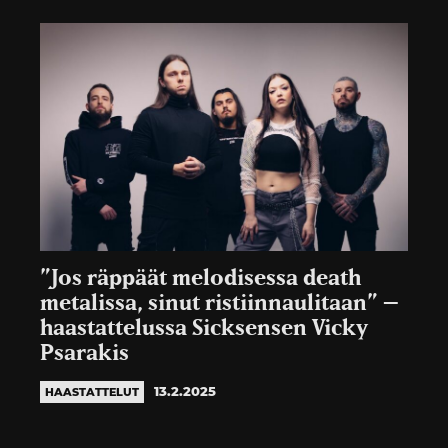
”Jos räppäät melodisessa death
metalissa, sinut ristiinnaulitaan” –
haastattelussa Sicksensen Vicky
Psarakis
13.2.2025
HAASTATTELUT