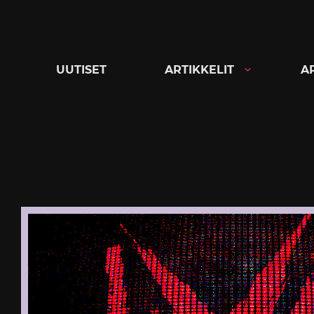
Siirry
suoraan
sisältöön
UUTISET
ARTIKKELIT
A