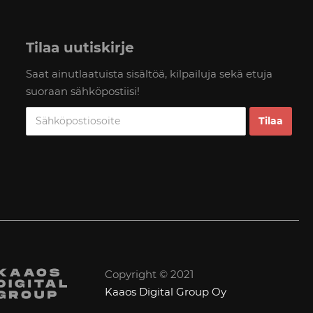
Tilaa uutiskirje
Saat ainutlaatuista sisältöä, kilpailuja sekä etuja
suoraan sähköpostiisi!
Copyright © 2021
Kaaos Digital Group Oy