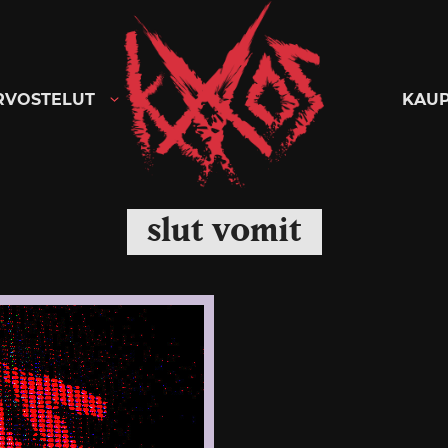
Kaaoszine
RVOSTELUT
KAU
slut vomit