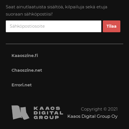
Saat ainutlaatuista sisältöä, kilpailuja sekä etuja
suoraan sähköpostiisi!
Kaaoszine.fi
Chaoszine.net
Errori.net
Copyright © 2021
Kaaos Digital Group Oy