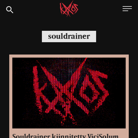
Siirry
Kaaoszine
suoraan
sisältöön
souldrainer
Souldrainer kiinnitetty ViciSolum