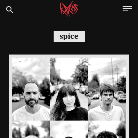
Siirry
Kaaoszine
suoraan
sisältöön
spice