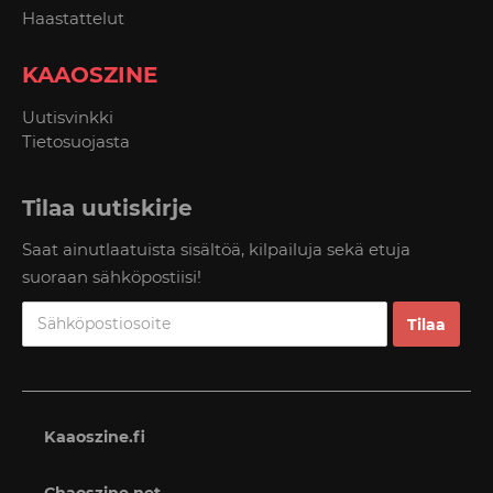
Haastattelut
KAAOSZINE
Uutisvinkki
Tietosuojasta
Tilaa uutiskirje
Saat ainutlaatuista sisältöä, kilpailuja sekä etuja
suoraan sähköpostiisi!
Kaaoszine.fi
Chaoszine.net