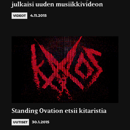
julkaisi uuden musiikkivideon
4.11.2015
VIDEOT
Standing Ovation etsii kitaristia
30.1.2015
UUTISET