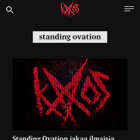
Siirry
Kaaoszine
suoraan
sisältöön
standing ovation
Standing Ovation jakaa ilmaisia