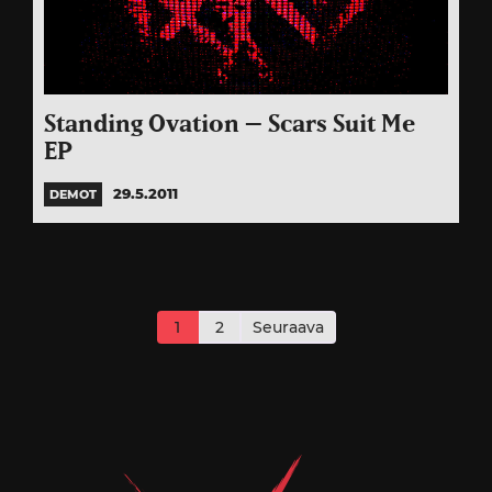
Standing Ovation – Scars Suit Me
EP
29.5.2011
DEMOT
Artikkelien
sivutus
1
2
Seuraava