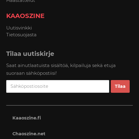
Haastattelut
KAAOSZINE
Uutisvinkki
Tietosuojasta
Tilaa uutiskirje
Saat ainutlaatuista sisältöä, kilpailuja sekä etuja
suoraan sähköpostiisi!
Kaaoszine.fi
Chaoszine.net