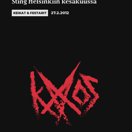
Sting Helsinkiin kesäkuussa
27.2.2012
KEIKAT & FESTARIT