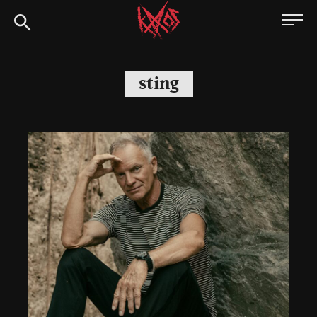
Siirry
Kaaoszine
suoraan
sisältöön
sting