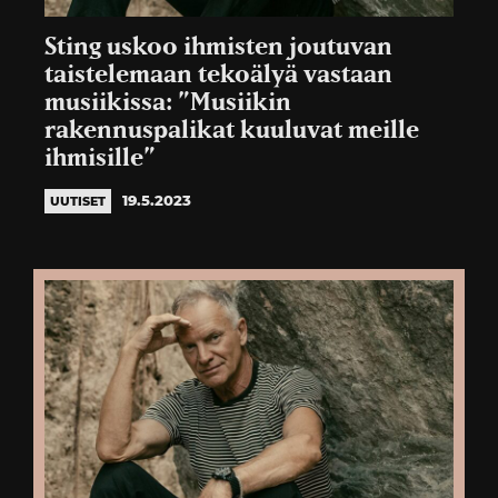
Sting uskoo ihmisten joutuvan
taistelemaan tekoälyä vastaan
musiikissa: ”Musiikin
rakennuspalikat kuuluvat meille
ihmisille”
19.5.2023
UUTISET