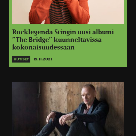
Rocklegenda Stingin uusi albumi
”The Bridge” kuunneltavissa
kokonaisuudessaan
19.11.2021
UUTISET