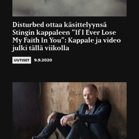
Disturbed ottaa käsittelyynsä
Stingin kappaleen ”If I Ever Lose
My Faith In You”: Kappale ja video
julki tällä viikolla
9.9.2020
UUTISET