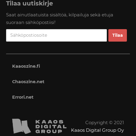
Tilaa uutiskirje
Saat ainutlaatuista sisältöä, kilpailuja sekä etuja
suoraan sähköpostiisi!
Kaaoszine.fi
Chaoszine.net
Errori.net
Copyright © 2021
Kaaos Digital Group Oy