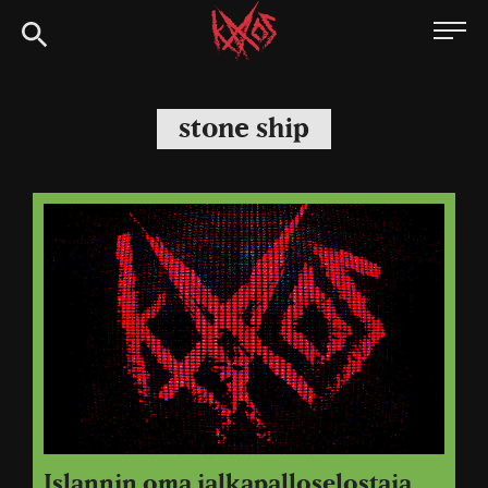
Siirry
Kaaoszine
suoraan
sisältöön
stone ship
Islannin oma jalkapalloselostaja