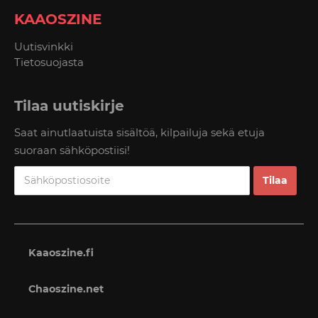
KAAOSZINE
Uutisvinkki
Tietosuojasta
Tilaa uutiskirje
Saat ainutlaatuista sisältöä, kilpailuja sekä etuja
suoraan sähköpostiisi!
Kaaoszine.fi
Chaoszine.net