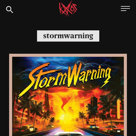
Siirry
Kaaoszine
suoraan
sisältöön
stormwarning