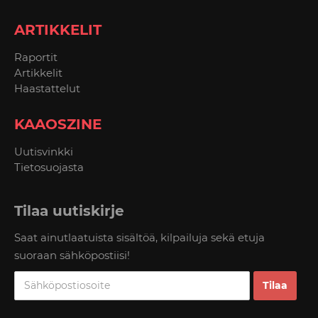
ARTIKKELIT
Raportit
Artikkelit
Haastattelut
KAAOSZINE
Uutisvinkki
Tietosuojasta
Tilaa uutiskirje
Saat ainutlaatuista sisältöä, kilpailuja sekä etuja
suoraan sähköpostiisi!