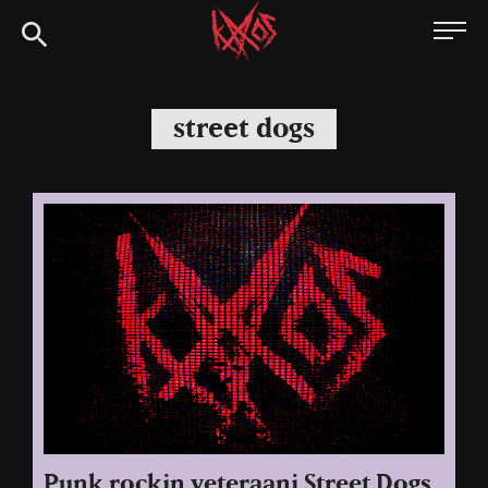
Siirry
Kaaoszine
suoraan
sisältöön
street dogs
Punk rockin veteraani Street Dogs