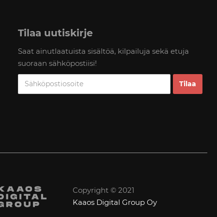
Tilaa uutiskirje
Saat ainutlaatuista sisältöä, kilpailuja sekä etuja
suoraan sähköpostiisi!
Copyright © 2021
Kaaos Digital Group Oy