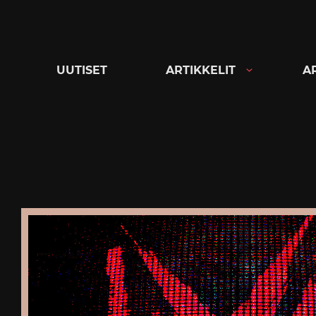
Siirry
suoraan
sisältöön
UUTISET
ARTIKKELIT
A