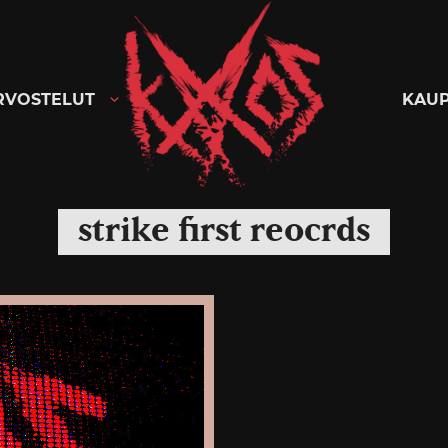
Kaaoszine
RVOSTELUT
KAU
strike first reocrds