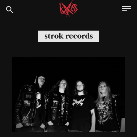
Siirry
Kaaoszine
suoraan
sisältöön
strok records