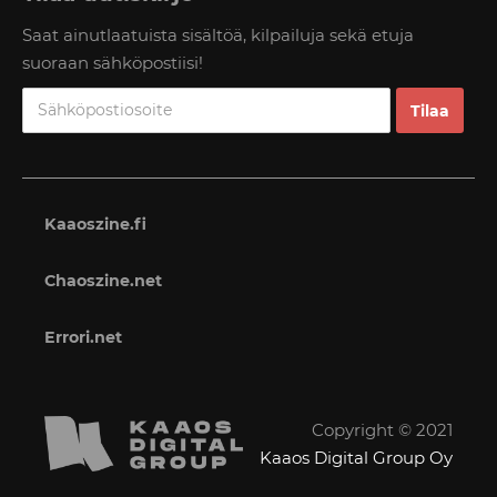
Saat ainutlaatuista sisältöä, kilpailuja sekä etuja
suoraan sähköpostiisi!
Kaaoszine.fi
Chaoszine.net
Errori.net
Copyright © 2021
Kaaos Digital Group Oy