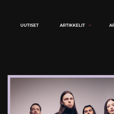
Siirry
suoraan
sisältöön
UUTISET
ARTIKKELIT
A