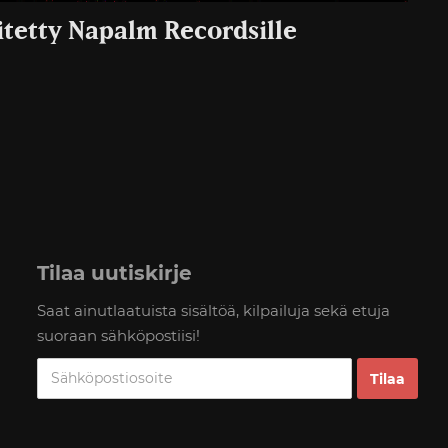
itetty Napalm Recordsille
Tilaa uutiskirje
Saat ainutlaatuista sisältöä, kilpailuja sekä etuja
suoraan sähköpostiisi!