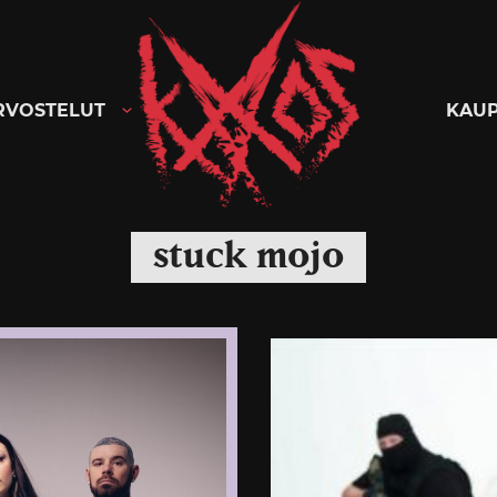
Kaaoszine
RVOSTELUT
KAU
stuck mojo