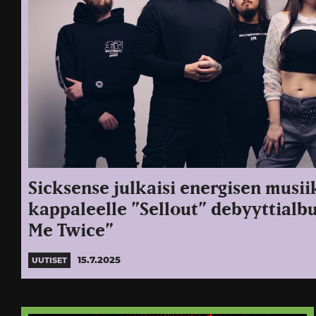
Sicksense julkaisi energisen musi
kappaleelle ”Sellout” debyyttialb
Me Twice”
15.7.2025
UUTISET