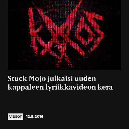
Stuck Mojo julkaisi uuden
kappaleen lyriikkavideon kera
12.5.2016
VIDEOT