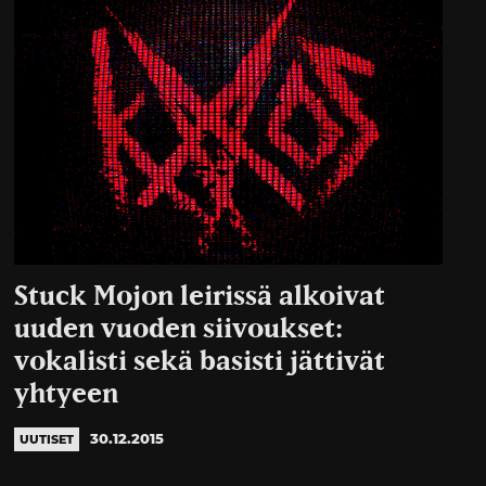
Stuck Mojon leirissä alkoivat
uuden vuoden siivoukset:
vokalisti sekä basisti jättivät
yhtyeen
30.12.2015
UUTISET