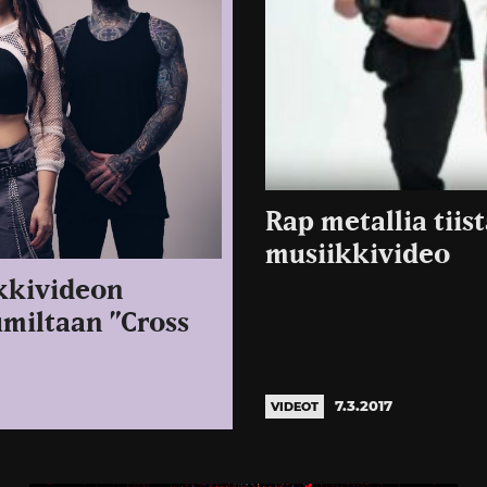
Rap metallia tiis
musiikkivideo
ikkivideon
umiltaan ”Cross
7.3.2017
VIDEOT