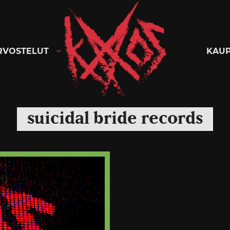
Kaaoszine
RVOSTELUT
KAU
suicidal bride records