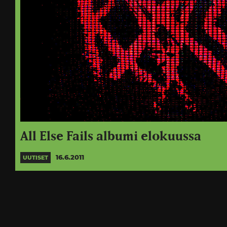
All Else Fails albumi elokuussa
16.6.2011
UUTISET