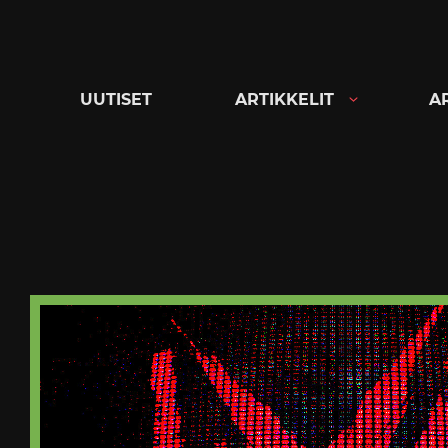
Siirry
suoraan
sisältöön
UUTISET
ARTIKKELIT
A