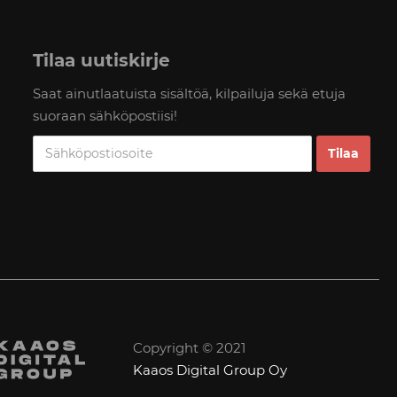
Tilaa uutiskirje
Saat ainutlaatuista sisältöä, kilpailuja sekä etuja
suoraan sähköpostiisi!
Copyright © 2021
Kaaos Digital Group Oy