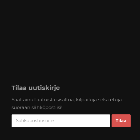
Tilaa uutiskirje
Saat ainutlaatuista sisältöä, kilpailuja sekä etuja
suoraan sähköpostiisi!