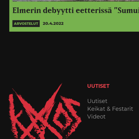
Elmerin debyytti eetterissä ”Sumu
20.4.2022
ARVOSTELUT
UUTISET
Uutiset
Keikat & Festarit
Videot