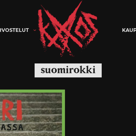
Kaaoszine
RVOSTELUT
KAU
suomirokki