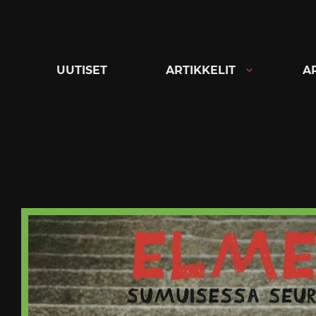
Siirry
suoraan
sisältöön
UUTISET
ARTIKKELIT
A