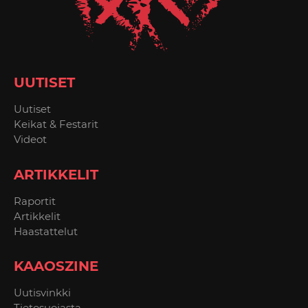
UUTISET
Uutiset
Keikat & Festarit
Videot
ARTIKKELIT
Raportit
Artikkelit
Haastattelut
KAAOSZINE
Uutisvinkki
Tietosuojasta