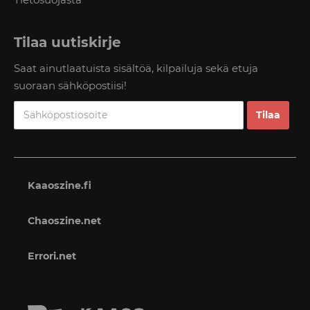
Tilaa uutiskirje
Saat ainutlaatuista sisältöä, kilpailuja sekä etuja
suoraan sähköpostiisi!
Kaaoszine.fi
Chaoszine.net
Errori.net