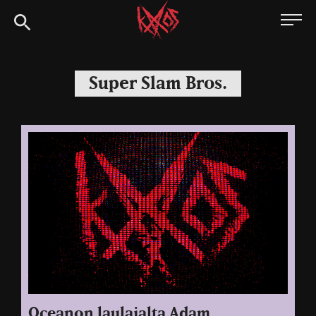
Siirry
Kaaoszine
suoraan
sisältöön
Super Slam Bros.
Oceanon laulajalta Adam