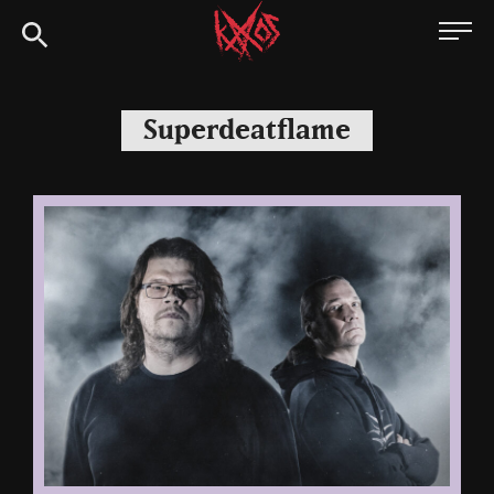
Siirry
Kaaoszine
suoraan
sisältöön
Superdeatflame