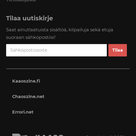
Tilaa uutiskirje
Saat ainutlaatuista sisältöä, kilpailuja sekä etuja
suoraan sähköpostiisi!
Kaaoszine.fi
Chaoszine.net
Errori.net