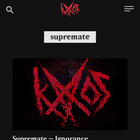
Siirry
Kaaoszine
suoraan
sisältöön
supremate
Supremate – Ignorance