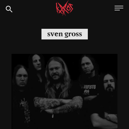
Siirry
Kaaoszine
suoraan
sisältöön
sven gross