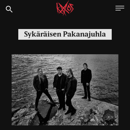
Siirry
Kaaoszine
suoraan
sisältöön
Sykäräisen Pakanajuhla