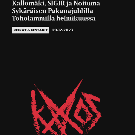
Kallomäki, SIGIR ja Noituma
Sykäräisen Pakanajuhlilla
Toholammilla helmikuussa
29.12.2023
KEIKAT & FESTARIT