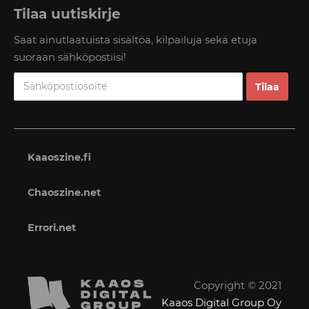
Tilaa uutiskirje
Saat ainutlaatuista sisältöä, kilpailuja sekä etuja
suoraan sähköpostiisi!
Kaaoszine.fi
Chaoszine.net
Errori.net
Copyright © 2021
Kaaos Digital Group Oy