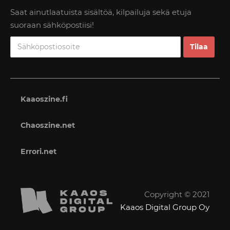
Saat ainutlaatuista sisältöä, kilpailuja sekä etuja
suoraan sähköpostiisi!
Kaaoszine.fi
Chaoszine.net
Errori.net
Copyright © 2021
Kaaos Digital Group Oy