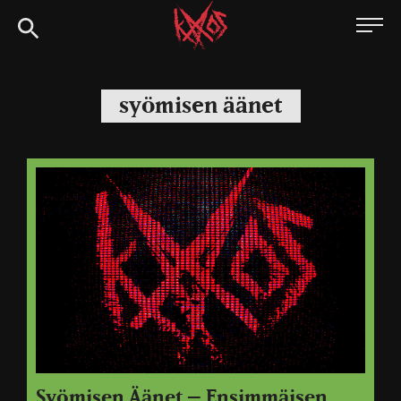
Siirry
Kaaoszine
suoraan
sisältöön
syömisen äänet
Syömisen Äänet – Ensimmäisen