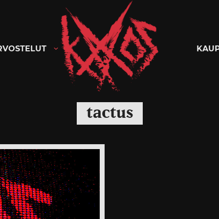
Kaaoszine
RVOSTELUT
KAU
tactus