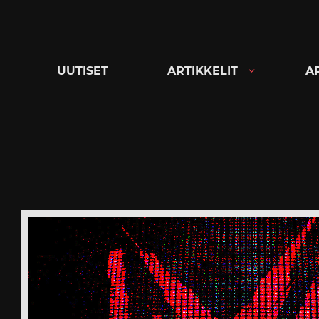
Siirry
suoraan
sisältöön
UUTISET
ARTIKKELIT
A