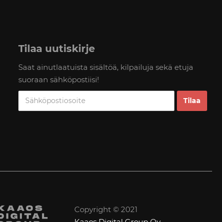
Tilaa uutiskirje
Saat ainutlaatuista sisältöä, kilpailuja sekä etuja
suoraan sähköpostiisi!
Copyright © 2021
Kaaos Digital Group Oy