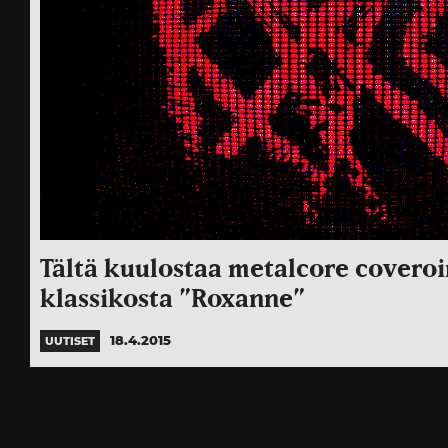
Tältä kuulostaa metalcore coveroi
klassikosta ”Roxanne”
18.4.2015
UUTISET