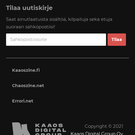
Tilaa uutiskirje
Saat ainutlaatuista sisältöä, kilpailuja sekä etuja
suoraan sähköpostiisi!
Kaaoszine.fi
Chaoszine.net
Errori.net
Copyright © 2021
Kaaos Digital Group Oy