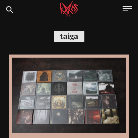
Siirry
Kaaoszine
suoraan
sisältöön
taiga