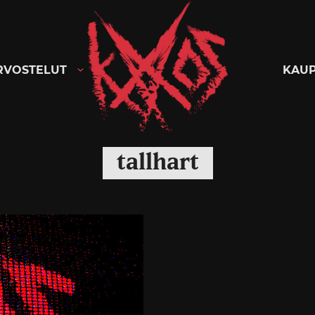
Kaaoszine
RVOSTELUT
KAU
tallhart