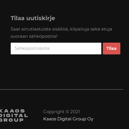
Tilaa uutiskirje
Saat ainutlaatuista sisältöä, kilpailuja sekä etuja
suoraan sähköpostiisi!
Copyright © 2021
Kaaos Digital Group Oy