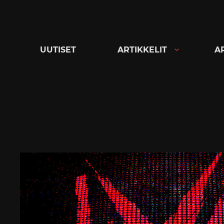
Siirry
suoraan
sisältöön
UUTISET
ARTIKKELIT
A