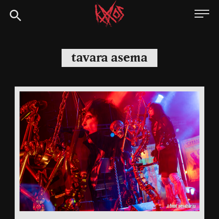
Siirry
Kaaoszine
suoraan
sisältöön
tavara asema