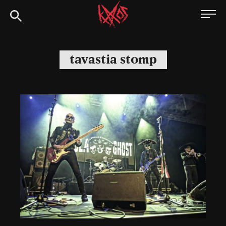
Siirry
Kaaoszine
suoraan
sisältöön
tavastia stomp