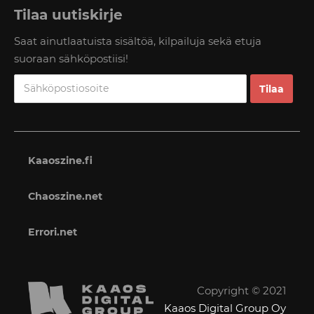
Tilaa uutiskirje
Saat ainutlaatuista sisältöä, kilpailuja sekä etuja
suoraan sähköpostiisi!
Kaaoszine.fi
Chaoszine.net
Errori.net
Copyright © 2021
Kaaos Digital Group Oy