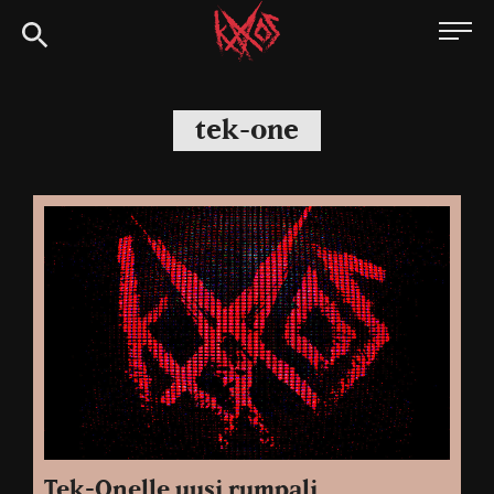
Siirry
Kaaoszine
suoraan
sisältöön
tek-one
Tek-Onelle uusi rumpali