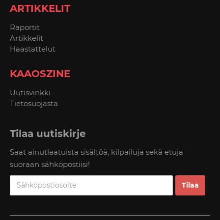
ARTIKKELIT
Raportit
Artikkelit
Haastattelut
KAAOSZINE
Uutisvinkki
Tietosuojasta
Tilaa uutiskirje
Saat ainutlaatuista sisältöä, kilpailuja sekä etuja
suoraan sähköpostiisi!