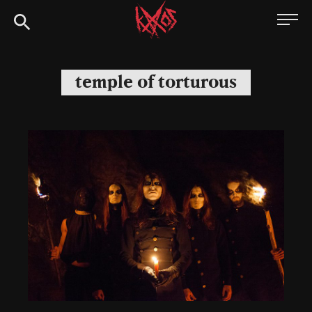
Siirry
Kaaoszine
suoraan
sisältöön
temple of torturous