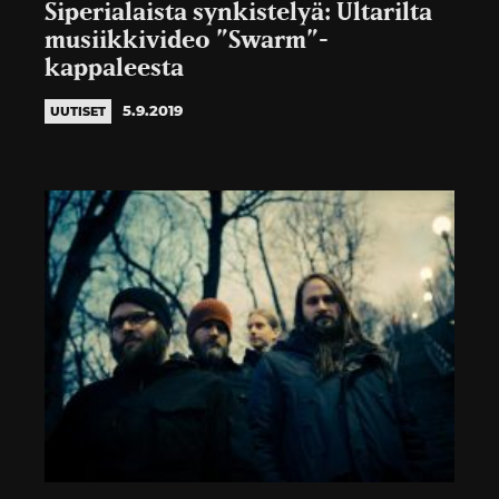
Siperialaista synkistelyä: Ultarilta
musiikkivideo ”Swarm”-
kappaleesta
5.9.2019
UUTISET