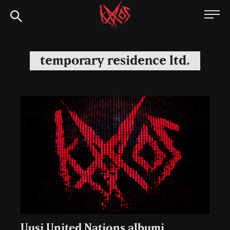
Siirry
Kaaoszine
suoraan
sisältöön
temporary residence ltd.
Uusi United Nations albumi