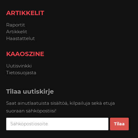
ARTIKKELIT
Raportit
Artikkelit
Haastattelut
KAAOSZINE
Uutisvinkki
Tietosuojasta
Tilaa uutiskirje
Saat ainutlaatuista sisältöä, kilpailuja sekä etuja
suoraan sähköpostiisi!