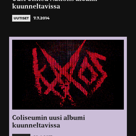
kuunneltavissa
7.7.2014
UUTISET
Coliseumin uusi albumi
kuunneltavissa