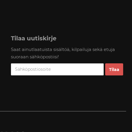
Tilaa uutiskirje
Saat ainutlaatuista sisältöä, kilpailuja sekä etuja
suoraan sähköpostiisi!