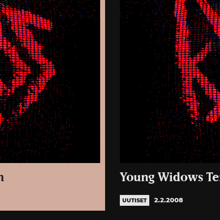
n
Young Widows Te
2.2.2008
UUTISET