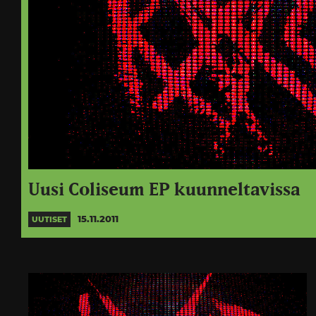
Uusi Coliseum EP kuunneltavissa
15.11.2011
UUTISET