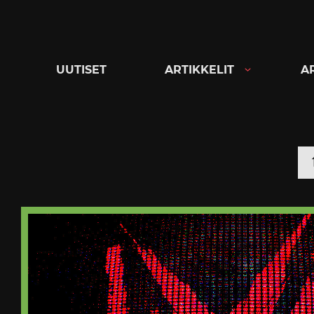
Siirry
suoraan
sisältöön
UUTISET
ARTIKKELIT
A