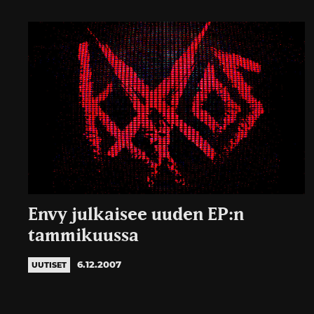
Envy julkaisee uuden EP:n
tammikuussa
6.12.2007
UUTISET