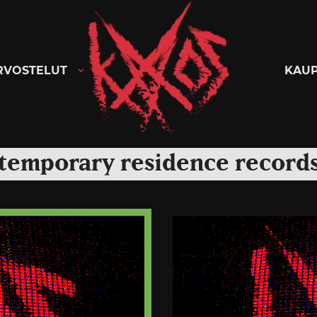
Kaaoszine
RVOSTELUT
KAU
temporary residence record