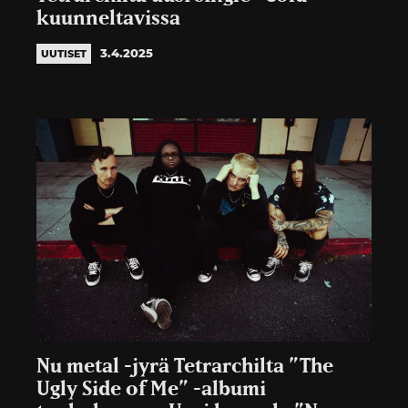
kuunneltavissa
3.4.2025
UUTISET
Nu metal -jyrä Tetrarchilta ”The
Ugly Side of Me” -albumi