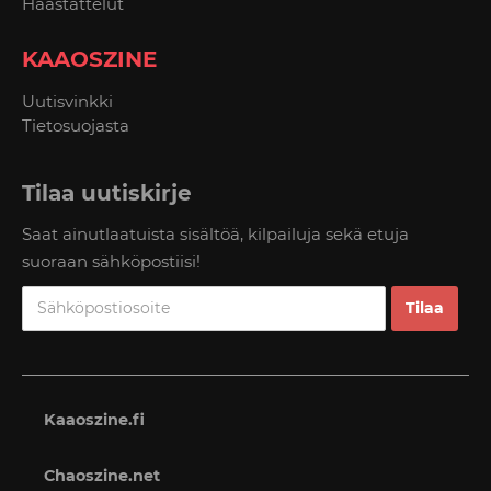
Haastattelut
KAAOSZINE
Uutisvinkki
Tietosuojasta
Tilaa uutiskirje
Saat ainutlaatuista sisältöä, kilpailuja sekä etuja
suoraan sähköpostiisi!
Kaaoszine.fi
Chaoszine.net