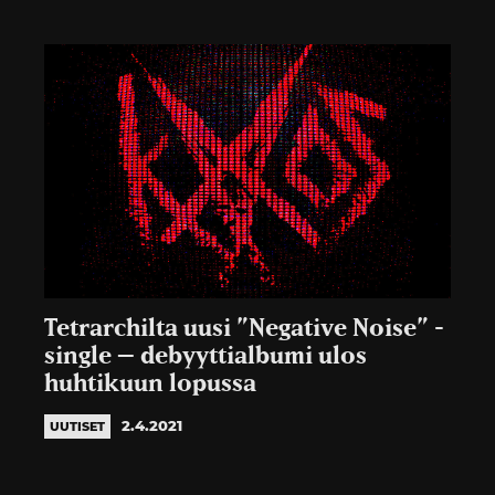
Tetrarchilta uusi ”Negative Noise” -
single – debyyttialbumi ulos
huhtikuun lopussa
2.4.2021
UUTISET