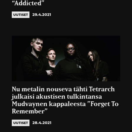
“Addicted”
29.4.2021
UUTISET
Nu metalin nouseva tähti Tetrarch
julkaisi akustisen tulkintansa
Mudvaynen kappaleesta ”Forget To
Remember”
28.4.2021
UUTISET