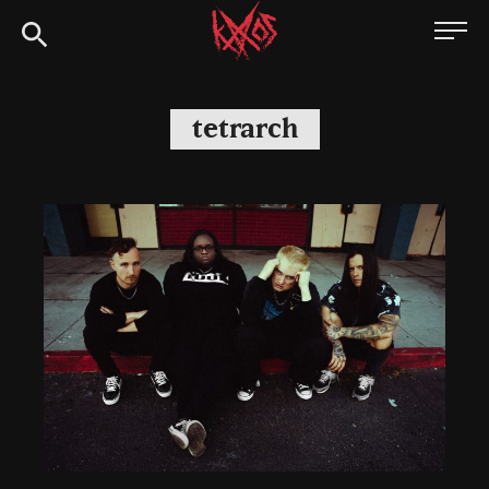
Siirry
Kaaoszine
suoraan
sisältöön
tetrarch