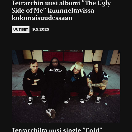
Tetrarchin uusi albumi ”The Ugly
Side of Me” kuunneltavissa
kokonaisuudessaan
9.5.2025
UUTISET
Tetrarchilta uusi single ”Cold”