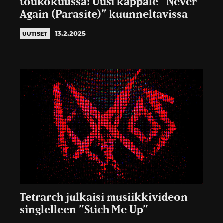
toukokuussa: Uusi kappale ”Never
Again (Parasite)” kuunneltavissa
13.2.2025
UUTISET
Tetrarch julkaisi musiikkivideon
singlelleen ”Stich Me Up”