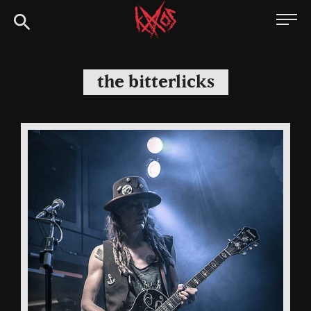
Siirry
Kaaoszine
suoraan
sisältöön
the bitterlicks