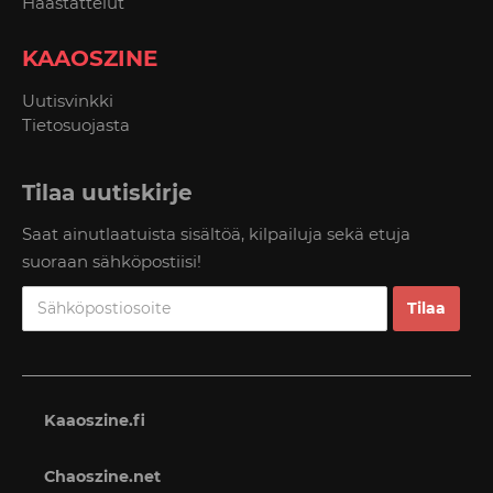
Haastattelut
KAAOSZINE
Uutisvinkki
Tietosuojasta
Tilaa uutiskirje
Saat ainutlaatuista sisältöä, kilpailuja sekä etuja
suoraan sähköpostiisi!
Kaaoszine.fi
Chaoszine.net