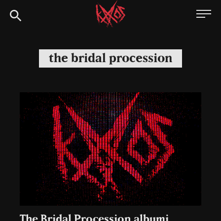
Siirry
Kaaoszine
suoraan
sisältöön
the bridal procession
The Bridal Procession albumi