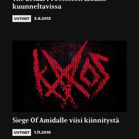
kuunneltavissa
3.6.2013
UUTISET
Siege Of Amidalle viisi kiinnitystä
1.11.2010
UUTISET