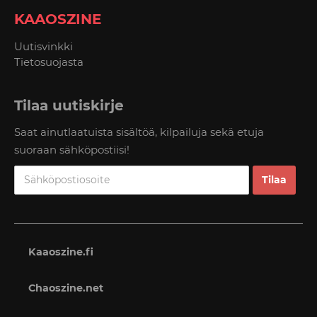
KAAOSZINE
Uutisvinkki
Tietosuojasta
Tilaa uutiskirje
Saat ainutlaatuista sisältöä, kilpailuja sekä etuja
suoraan sähköpostiisi!
Kaaoszine.fi
Chaoszine.net