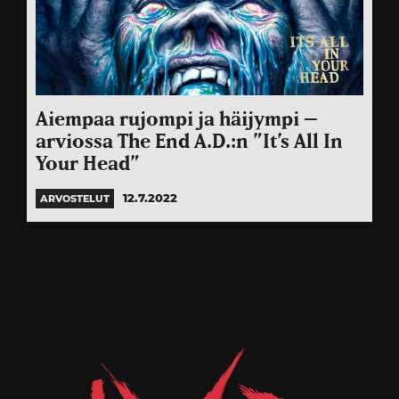
Aiempaa rujompi ja häijympi –
arviossa The End A.D.:n ”It’s All In
Your Head”
12.7.2022
ARVOSTELUT