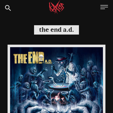
Siirry
Kaaoszine
suoraan
sisältöön
the end a.d.