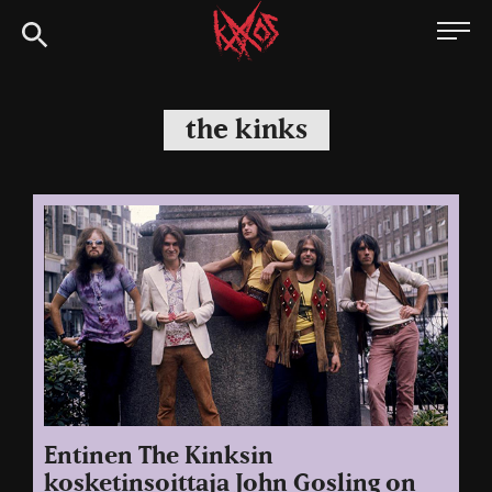
Siirry
Kaaoszine
suoraan
sisältöön
the kinks
Entinen The Kinksin
kosketinsoittaja John Gosling on