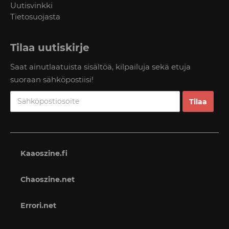
Uutisvinkki
Tietosuojasta
Tilaa uutiskirje
Saat ainutlaatuista sisältöä, kilpailuja sekä etuja
suoraan sähköpostiisi!
Kaaoszine.fi
Chaoszine.net
Errori.net