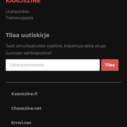
KAAOSZINE
Uutisvinkki
Tietosuojasta
Tilaa uutiskirje
Saat ainutlaatuista sisältöä, kilpailuja sekä etuja
suoraan sähköpostiisi!
Kaaoszine.fi
Chaoszine.net
Errori.net