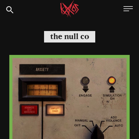
Siirry
Kaaoszine
suoraan
sisältöön
the null co